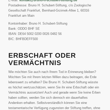
E-Mail:
kontakt@bruno-h-schubert-stiftung.de
Postadresse: Bruno H. Schubert-Stiftung, c/o Zoologische
Gesellschaft Frankfurt, Bernhard-Grzimek-Allee 1, 60316
Frankfurt am Main
Kontoinhaber: Bruno H. Schubert-Stiftung
Bank: ODDO BHF SE
IBAN: DE64 5002 0200 0026 0482 56
BIC: BHFBDEFF500
ERBSCHAFT ODER
VERMÄCHTNIS
Wie möchten Sie auch nach Ihrem Tod in Erinnerung bleiben?
Möchten Sie mit Ihrem letzten Willen dazu beitragen, die Erde
lebenswert zu erhalten? Die Bruno H. Schubert-Stiftung wüsste
es höchst wertzuschätzen, wenn Sie ihr eine Erbschaft oder ein
Vermächtnis aussetzten! Auch und gerade wenn Sie keine Erben
haben sollten, werden Sie sich dennoch ein dauerhaftes
Andenken erhalten. Selbstverständlich können Sie eine
testamentarische Verfügung zugunsten der Stiftung treffen, ohne